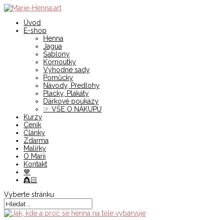
Úvod
E-shop
Henna
Jagua
Šablony
Kornoutky
Výhodné sady
Pomůcky
Návody, Předlohy
Placky, Plakáty
Dárkové poukazy
☞ VŠE O NÁKUPU
Kurzy
Ceník
Články
Zdarma
Malířky
O Marii
Kontakt
🤎
👸🏻
Vyberte stránku