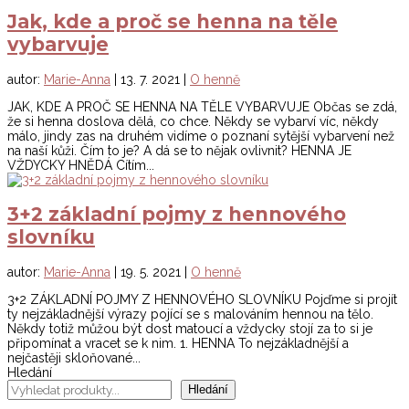
Jak, kde a proč se henna na těle
vybarvuje
autor:
Marie-Anna
|
13. 7. 2021
|
O henně
JAK, KDE A PROČ SE HENNA NA TĚLE VYBARVUJE Občas se zdá,
že si henna doslova dělá, co chce. Někdy se vybarví víc, někdy
málo, jindy zas na druhém vidíme o poznaní sytější vybarvení než
na naší kůži. Čím to je? A dá se to nějak ovlivnit? HENNA JE
VŽDYCKY HNĚDÁ Cítím...
3+2 základní pojmy z hennového
slovníku
autor:
Marie-Anna
|
19. 5. 2021
|
O henně
3+2 ZÁKLADNÍ POJMY Z HENNOVÉHO SLOVNÍKU Pojďme si projít
ty nejzákladnější výrazy pojící se s malováním hennou na tělo.
Někdy totiž můžou být dost matoucí a vždycky stojí za to si je
připomínat a vracet se k nim. 1. HENNA To nejzákladnější a
nejčastěji skloňované...
Hledání
Hledání