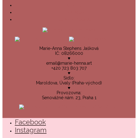
Cookies
Přihlášení
Seznam Srdcovek
Marie-Anna Stephens Jašková
IČ: 08266000
♥
email@marie-henna.art
+420 723 803 707
♥
Sídlo:
Maroldova, Úvaly (Praha-východ)
♥
Provozovna:
Senovážné nám. 23, Praha 1
Facebook
Instagram