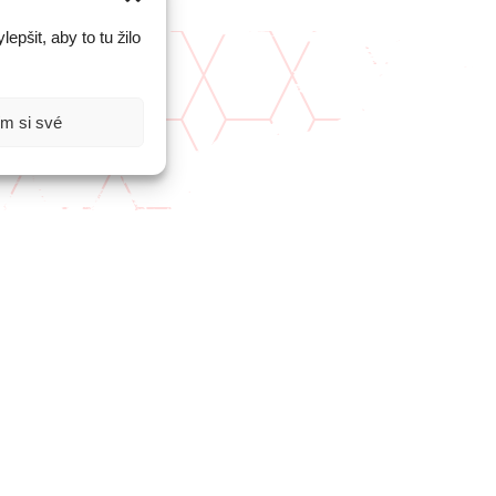
epšit, aby to tu žilo
ím si své