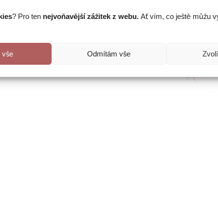
kies
? Pro ten
nejvoňavější zážitek z webu.
Ať vím, co ještě můžu vyl
i vše
Odmítám vše
Zvol